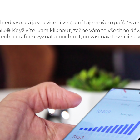
ohled vypadá jako cvičení ve čtení tajemných grafů 📉 a 
 🌐. Když víte, kam kliknout, začne vám to všechno dáva
slech a grafech vyznat a pochopit, co vaši návštěvníci na 