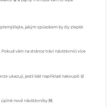
 přemýšlejte, jakým způsobem by šly zlepšit.
í. Pokud vám na stránce tráví návštěvníci více
erze ukazují, jestli lidé například nakoupili 🛒
o úplně nové návštěvníky 🆕.