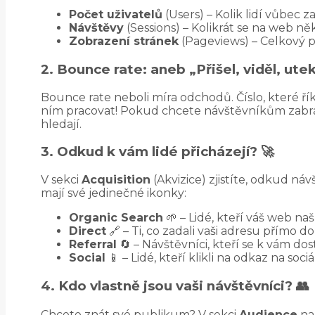
Počet uživatelů
(Users) – Kolik lidí vůbec 
Návštěvy
(Sessions) – Kolikrát se na web ně
Zobrazení stránek
(Pageviews) – Celkový p
2. Bounce rate: aneb „Přišel, viděl, utek
Bounce rate neboli míra odchodů. Číslo, které říká
ním pracovat! Pokud chcete návštěvníkům zabráni
hledají.
3. Odkud k vám lidé přicházejí? 🚀
V sekci
Acquisition
(Akvizice) zjistíte, odkud ná
mají své jedinečné ikonky:
Organic Search
🌱 – Lidé, kteří váš web na
Direct
🔗 – Ti, co zadali vaši adresu přímo 
Referral
🔄 – Návštěvníci, kteří se k vám dos
Social
📱 – Lidé, kteří klikli na odkaz na so
4. Kdo vlastně jsou vaši návštěvníci? 👥
Chcete znát své publikum? V sekci
Audience
naj