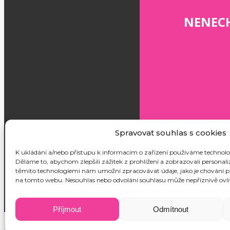
NENECH
Spravovat souhlas s cookies
K ukládání a/nebo přístupu k informacím o zařízení používáme technolog
Děláme to, abychom zlepšili zážitek z prohlížení a zobrazovali personal
těmito technologiemi nám umožní zpracovávat údaje, jako je chování př
na tomto webu. Nesouhlas nebo odvolání souhlasu může nepříznivě ovlivn
Příjmout
Odmítnout