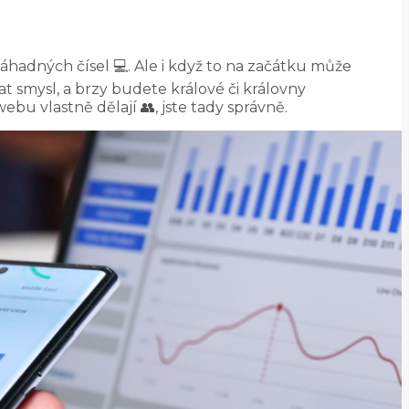
záhadných čísel 💻. Ale i když to na začátku může
t smysl, a brzy budete králové či královny
webu vlastně dělají 👥, jste tady správně.