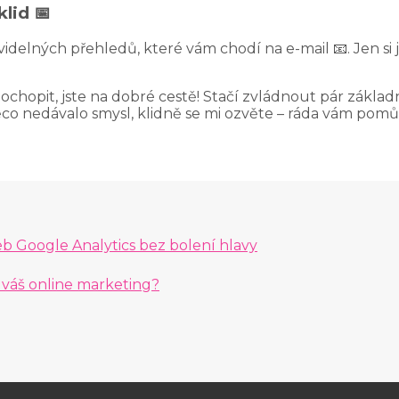
lid 📅
idelných přehledů, které vám chodí na e-mail 📧. Jen si 
ochopit, jste na dobré cestě! Stačí zvládnout pár základn
o nedávalo smysl, klidně se mi ozvěte – ráda vám pomůž
 Google Analytics bez bolení hlavy
 váš online marketing?