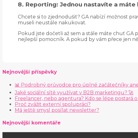
8. Reporting: Jednou nastavíte a máte k
Chcete si to zjednodušit? GA nabízí možnost prav
museli neustále nakukovat.
Pokud jste dočetli až sem a stále máte chuť GA p
nejlepší pomocník. A pokud by vám přece jen něc
Nejnovější příspěvky
📊 Podrobný průvodce pro úplné začátečníky aneb
Jaké sociální sítě využívat v B2B marketingu? 🚀
Freelancer, nebo agentura? Kdo se lépe postará o
Proč zvážit externí spolupráci?
Má ještě smysl posílat newsletter?
Nejnovější komentáře