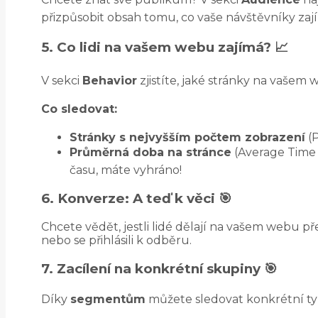
přizpůsobit obsah tomu, co vaše návštěvníky zaj
5. Co lidi na vašem webu zajímá? 📈
V sekci
Behavior
zjistíte, jaké stránky na vašem
Co sledovat:
Stránky s nejvyšším počtem zobrazení
(P
Průměrná doba na stránce
(Average Time o
času, máte vyhráno!
6. Konverze: A teď k věci 🎯
Chcete vědět, jestli lidé dělají na vašem webu p
nebo se přihlásili k odběru.
7.
Zacílení na konkrétní skupiny 🎯
Díky
segmentům
můžete sledovat konkrétní typy