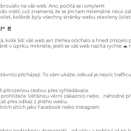
zabrousilo na váš web. Ano, počítá se i omylem!
kdo vrátil, což znamená, že se jim tam minimálně něco zalí
očet, kolikrát byly všechny stránky webu otevřeny (vč
l“ 🚪
, kolik lidí váš web jen zlehka očichalo a hned zmizelo p
t v úprku, mrkněte, jestli se váš web načítá rychle 🐢 
vštěvníci přicházejí. To vám ukáže, odkud je nejvíc traff
šli přirozenou cestou přes vyhledávače.
do prohlížeče. Většinou věrní zákazníci nebo… náhodné př
tali přes odkaz z jiného webu.
ciálních sítích jako Facebook nebo Instagram.
dete podrobnou demografii – od věku a pohlaví až po lo