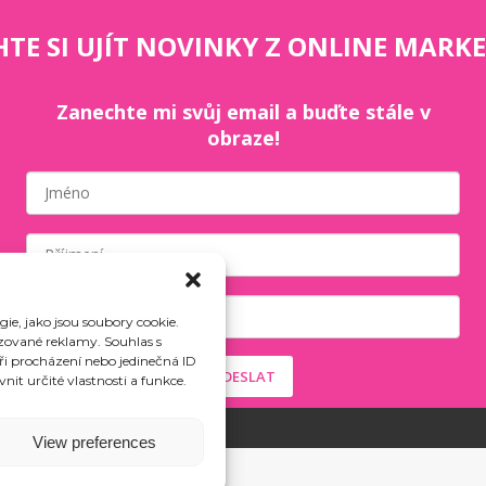
TE SI UJÍT NOVINKY Z ONLINE MARK
Zanechte mi svůj email a buďte stále v
obraze!
ie, jako jsou soubory cookie.
izované reklamy. Souhlas s
i procházení nebo jedinečná ID
ODESLAT
it určité vlastnosti a funkce.
View preferences