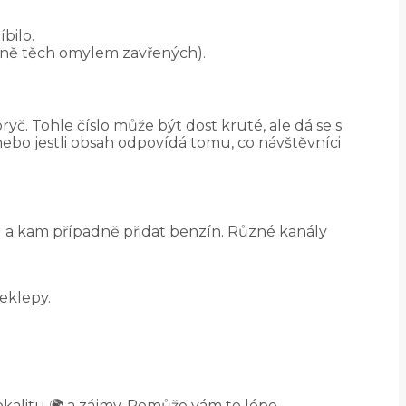
bilo.
etně těch omylem zavřených).
ryč. Tohle číslo může být dost kruté, ale dá se s
nebo jestli obsah odpovídá tomu, co návštěvníci
icu a kam případně přidat benzín. Různé kanály
eklepy.
kalitu 🌍 a zájmy. Pomůže vám to lépe