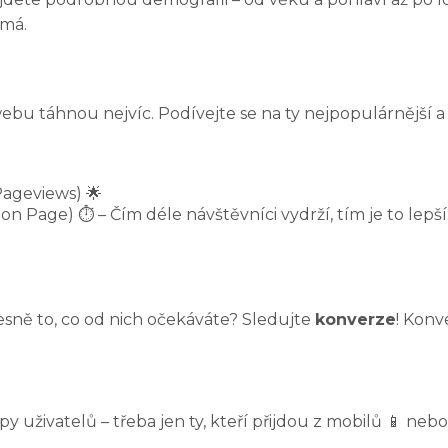
ímá.
 webu táhnou nejvíc. Podívejte se na ty nejpopulárnější a
ageviews) 🌟
n Page) ⏱️ – Čím déle návštěvníci vydrží, tím je to lepš
řesně to, co od nich očekáváte? Sledujte
konverze
! Konv
 uživatelů – třeba jen ty, kteří přijdou z mobilů 📱 neb