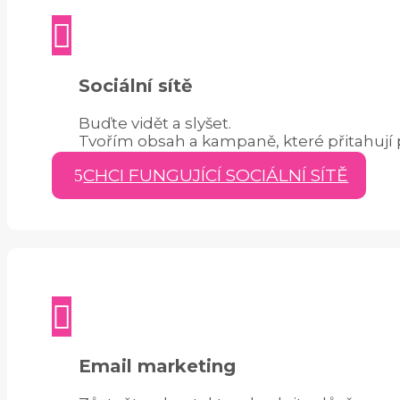

Sociální sítě
Buďte vidět a slyšet.
Tvořím obsah a kampaně, které přitahují p
CHCI FUNGUJÍCÍ SOCIÁLNÍ SÍTĚ

Email marketing