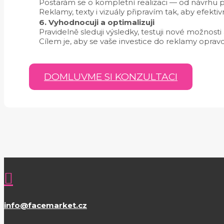
Postarám se o kompletní realizaci — od návrhu p
Reklamy, texty i vizuály připravím tak, aby efektiv
6. Vyhodnocuji a optimalizuji
Pravidelně sleduji výsledky, testuji nové možnos
Cílem je, aby se vaše investice do reklamy oprav
DOMLUVME SI KONZULTACI

info@facemarket.cz