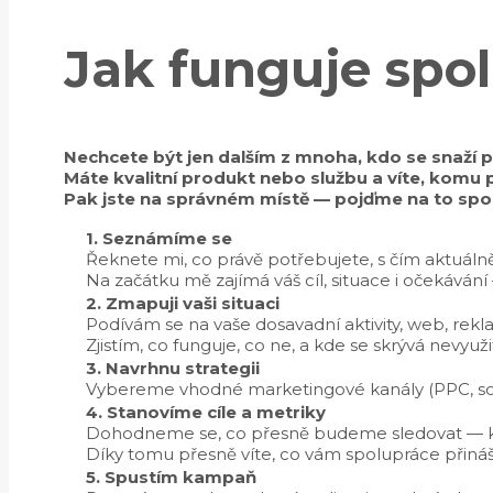
Jak funguje spo
Nechcete být jen dalším z mnoha, kdo se snaží 
Máte kvalitní produkt nebo službu a víte, kom
Pak jste na správném místě — pojďme na to spo
1. Seznámíme se
Řeknete mi, co právě potřebujete, s čím aktuáln
Na začátku mě zajímá váš cíl, situace i očekává
2. Zmapuji vaši situaci
Podívám se na vaše dosavadní aktivity, web, rekla
Zjistím, co funguje, co ne, a kde se skrývá nevyuži
3. Navrhnu strategii
Vybereme vhodné marketingové kanály (PPC, sociá
4. Stanovíme cíle a metriky
Dohodneme se, co přesně budeme sledovat — kon
Díky tomu přesně víte, co vám spolupráce přináš
5. Spustím kampaň