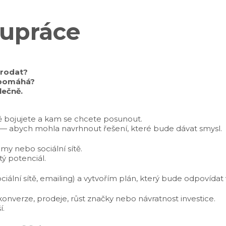
lupráce
prodat?
u pomáhá?
lečně.
ě bojujete a kam se chcete posunout.
ní — abych mohla navrhnout řešení, které bude dávat smysl.
my nebo sociální sítě.
tý potenciál.
lní sítě, emailing) a vytvořím plán, který bude odpovídat 
verze, prodeje, růst značky nebo návratnost investice.
í.