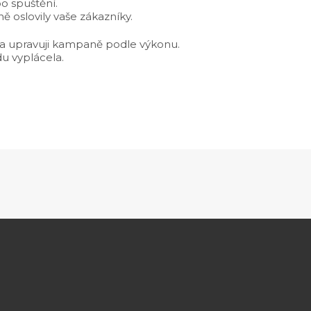
o spuštění.
ně oslovily vaše zákazníky.
ti a upravuji kampaně podle výkonu.
du vyplácela.