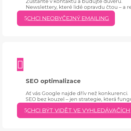
Zůstaňte v kontaktu a budujte důvěru.
Newslettery, které lidé opravdu čtou – a r
CHCI NEOBYČEJNÝ EMAILING

SEO optimalizace
Ať vás Google najde dřív než konkurenci.
SEO bez kouzel – jen strategie, která fung
CHCI BÝT VIDĚT VE VYHLEDÁVAČÍCH